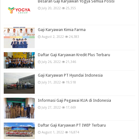
Besaran Gaji Karyawan Yogya Semua Posisi
July 20, 2022
25,355
Gaji Karyawan Kimia Farma
August 2, 2022
24,383
Daftar Gaji Karyawan Kredit Plus Terbaru
July 26, 2022
21,346
Gaji Karyawan PT Hyundai Indonesia
July 31, 2022
19,518
Informasi Gaji Pegawai KUA di Indonesia
July 27, 2022
17,669
Daftar Gaji Karyawan PT IWIP Terbaru
August 1, 2022
16,874