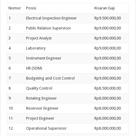
Nomor
Posisi
Kisaran Gaji
1
Electrical Inspection Engineer
Rp9.500.000,00
2
Public Relation Supervisor
Rp9.000.000,00
3
Project Analyst
Rp9.000.000,00
4
Laboratory
Rp9.000.000,00
5
Instrument Engineer
Rp9.000.000,00
6
HR (SDM)
Rp9.000.000,00
7
Budgeting and Cost Control
Rp9.000.000,00
8
Quality Control
Rp8.500.000,00
9
Rotating Engineer
Rp8.000.000,00
10
Reservoir Engineer
Rp8.000.000,00
11
Project Engineer
Rp8.000.000,00
12
Operational Supervisor
Rp8.000.000,00