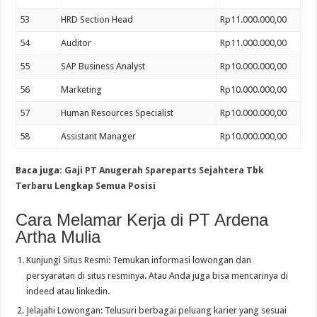
53
HRD Section Head
Rp11.000.000,00
54
Auditor
Rp11.000.000,00
55
SAP Business Analyst
Rp10.000.000,00
56
Marketing
Rp10.000.000,00
57
Human Resources Specialist
Rp10.000.000,00
58
Assistant Manager
Rp10.000.000,00
Baca juga:
Gaji PT Anugerah Spareparts Sejahtera Tbk
Terbaru Lengkap Semua Posisi
Cara Melamar Kerja di PT Ardena
Artha Mulia
Kunjungi Situs Resmi: Temukan informasi lowongan dan
persyaratan di situs resminya. Atau Anda juga bisa mencarinya di
indeed atau linkedin.
Jelajahi Lowongan: Telusuri berbagai peluang karier yang sesuai