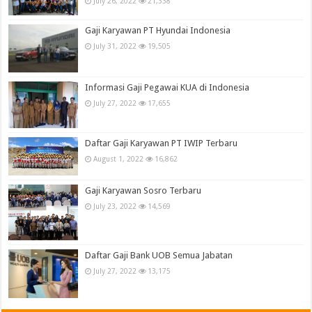
July 26, 2022
21,338
Gaji Karyawan PT Hyundai Indonesia
July 31, 2022
19,505
Informasi Gaji Pegawai KUA di Indonesia
July 27, 2022
17,655
Daftar Gaji Karyawan PT IWIP Terbaru
August 1, 2022
16,862
Gaji Karyawan Sosro Terbaru
July 23, 2022
14,569
Daftar Gaji Bank UOB Semua Jabatan
July 27, 2022
13,175