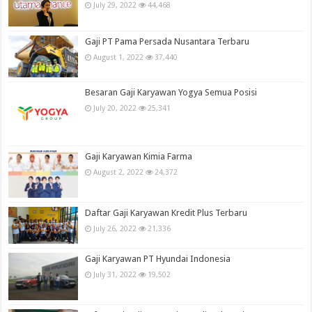
July 29, 2022
44,468
Gaji PT Pama Persada Nusantara Terbaru
August 1, 2022
37,440
Besaran Gaji Karyawan Yogya Semua Posisi
July 20, 2022
25,341
Gaji Karyawan Kimia Farma
August 2, 2022
24,372
Daftar Gaji Karyawan Kredit Plus Terbaru
July 26, 2022
21,336
Gaji Karyawan PT Hyundai Indonesia
July 31, 2022
19,502