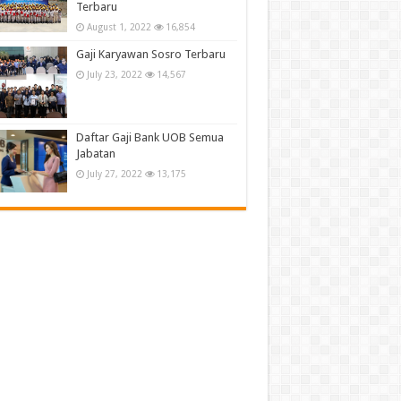
Terbaru
August 1, 2022
16,854
Gaji Karyawan Sosro Terbaru
July 23, 2022
14,567
Daftar Gaji Bank UOB Semua
Jabatan
July 27, 2022
13,175