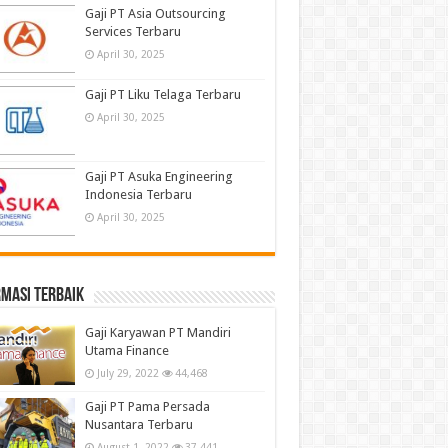
Gaji PT Asia Outsourcing
Services Terbaru
April 30, 2025
Gaji PT Liku Telaga Terbaru
April 30, 2025
Gaji PT Asuka Engineering
Indonesia Terbaru
April 30, 2025
masi terbaik
Gaji Karyawan PT Mandiri
Utama Finance
July 29, 2022
44,468
Gaji PT Pama Persada
Nusantara Terbaru
August 1, 2022
37,441