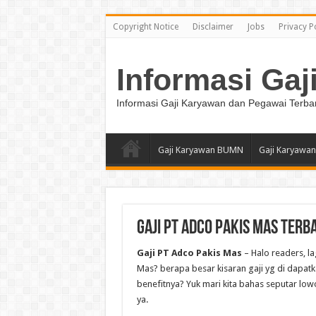
Copyright Notice
Disclaimer
Jobs
Privacy P
Informasi Gaj
Informasi Gaji Karyawan dan Pegawai Terba
Gaji Karyawan BUMN
Gaji Karyawan
Gaji PT Adco Pakis Mas Terb
Gaji PT Adco Pakis Mas
– Halo readers, l
Mas? berapa besar kisaran gaji yg di dapatka
benefitnya? Yuk mari kita bahas seputar lowo
ya.