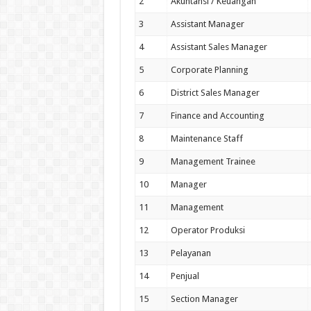
2
Akuntansi / Keuangan
3
Assistant Manager
4
Assistant Sales Manager
5
Corporate Planning
6
District Sales Manager
7
Finance and Accounting
8
Maintenance Staff
9
Management Trainee
10
Manager
11
Management
12
Operator Produksi
13
Pelayanan
14
Penjual
15
Section Manager