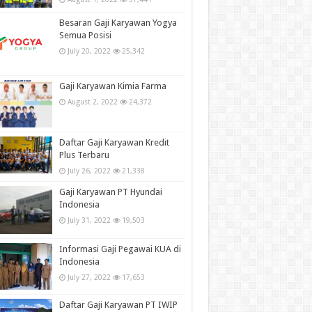
Besaran Gaji Karyawan Yogya
Semua Posisi
July 20, 2022
25,342
Gaji Karyawan Kimia Farma
August 2, 2022
24,372
Daftar Gaji Karyawan Kredit
Plus Terbaru
July 26, 2022
21,338
Gaji Karyawan PT Hyundai
Indonesia
July 31, 2022
19,503
Informasi Gaji Pegawai KUA di
Indonesia
July 27, 2022
17,653
Daftar Gaji Karyawan PT IWIP