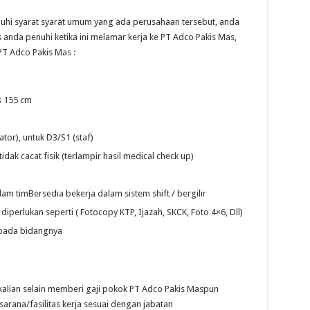
hi syarat syarat umum yang ada perusahaan tersebut, anda
anda penuhi ketika ini melamar kerja ke PT Adco Pakis Mas,
PT Adco Pakis Mas :
s 155 cm
or), untuk D3/S1 (staf)
dak cacat fisik (terlampir hasil medical check up)
m timBersedia bekerja dalam sistem shift / bergilir
perlukan seperti ( Fotocopy KTP, Ijazah, SKCK, Foto 4×6, Dll)
pada bidangnya
kalian selain memberi gaji pokok PT Adco Pakis Maspun
sarana/fasilitas kerja sesuai dengan jabatan