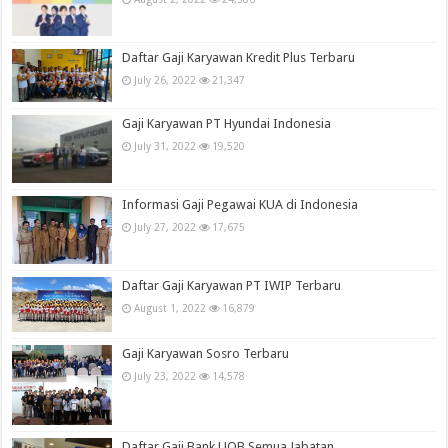
Daftar Gaji Karyawan Kredit Plus Terbaru
July 26, 2022
21,347
Gaji Karyawan PT Hyundai Indonesia
July 31, 2022
19,520
Informasi Gaji Pegawai KUA di Indonesia
July 27, 2022
17,675
Daftar Gaji Karyawan PT IWIP Terbaru
August 1, 2022
16,879
Gaji Karyawan Sosro Terbaru
July 23, 2022
14,578
Daftar Gaji Bank UOB Semua Jabatan