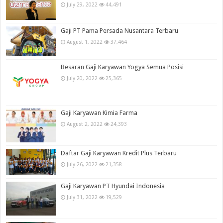
July 29, 2022
44,491
Gaji PT Pama Persada Nusantara Terbaru
August 1, 2022
37,464
Besaran Gaji Karyawan Yogya Semua Posisi
July 20, 2022
25,365
Gaji Karyawan Kimia Farma
August 2, 2022
24,393
Daftar Gaji Karyawan Kredit Plus Terbaru
July 26, 2022
21,358
Gaji Karyawan PT Hyundai Indonesia
July 31, 2022
19,529