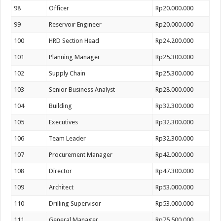
98
Officer
Rp20.000.000
99
Reservoir Engineer
Rp20.000.000
100
HRD Section Head
Rp24.200.000
101
Planning Manager
Rp25.300.000
102
Supply Chain
Rp25.300.000
103
Senior Business Analyst
Rp28.000.000
104
Building
Rp32.300.000
105
Executives
Rp32.300.000
106
Team Leader
Rp32.300.000
107
Procurement Manager
Rp42.000.000
108
Director
Rp47.300.000
109
Architect
Rp53.000.000
110
Drilling Supervisor
Rp53.000.000
111
General Manager
Rp75.500.000