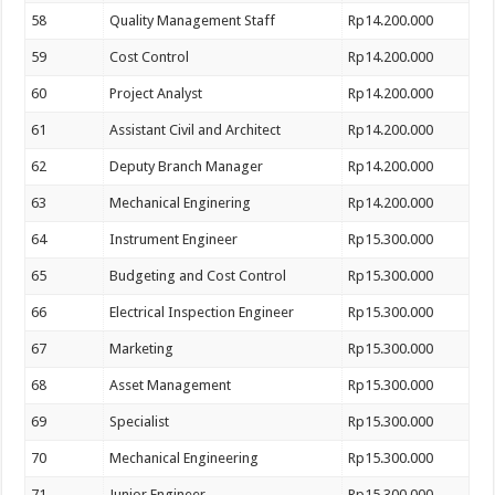
58
Quality Management Staff
Rp14.200.000
59
Cost Control
Rp14.200.000
60
Project Analyst
Rp14.200.000
61
Assistant Civil and Architect
Rp14.200.000
62
Deputy Branch Manager
Rp14.200.000
63
Mechanical Enginering
Rp14.200.000
64
Instrument Engineer
Rp15.300.000
65
Budgeting and Cost Control
Rp15.300.000
66
Electrical Inspection Engineer
Rp15.300.000
67
Marketing
Rp15.300.000
68
Asset Management
Rp15.300.000
69
Specialist
Rp15.300.000
70
Mechanical Engineering
Rp15.300.000
71
Junior Engineer
Rp15.300.000