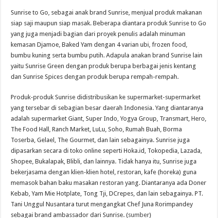
Sunrise to Go, sebagai anak brand Sunrise, menjual produk makanan
siap saji maupun siap masak. Beberapa diantara produk Sunrise to Go
yang juga menjadi bagian dari proyek penulis adalah minuman
kemasan Djamoe, Baked Yam dengan 4 varian ubi, frozen food,
bumbu kuning serta bumbu putih. Adapula anakan brand Sunrise lain
yaitu Sunrise Green dengan produk berupa berbagai jenis kentang
dan Sunrise Spices dengan produk berupa rempah-rempah.
Produk-produk Sunrise didistribusikan ke supermarket-supermarket
yang tersebar di sebagian besar daerah Indonesia. Yang diantaranya
adalah supermarket Giant, Super Indo, Yogya Group, Transmart, Hero,
The Food Hall, Ranch Market, LuLu, Soho, Rumah Buah, Borma
Toserba, Gelael, The Gourmet, dan lain sebagainya. Sunrise juga
dipasarkan secara di toko online seperti Hoka.id, Tokopedia, Lazada,
Shopee, Bukalapak, Blibli, dan lainnya. Tidak hanya itu, Sunrise juga
bekerjasama dengan klien-klien hotel, restoran, kafe (horeka) guna
memasok bahan baku masakan restoran yang. Diantaranya ada Doner
Kebab, Yam Mie Hotplate, Tong Tji, DCrepes, dan lain sebagainya. PT.
Tani Unggul Nusantara turut mengangkat Chef Juna Rorimpandey
sebagai brand ambassador dari Sunrise. (
sumber
)