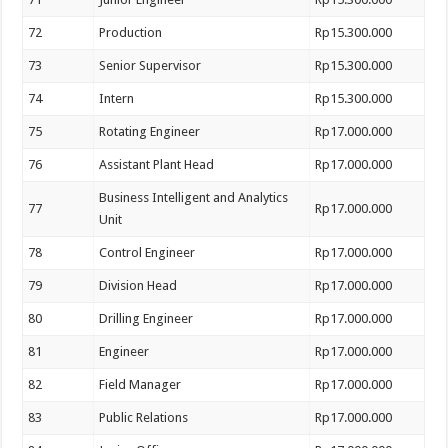
72
Production
Rp15.300.000
73
Senior Supervisor
Rp15.300.000
74
Intern
Rp15.300.000
75
Rotating Engineer
Rp17.000.000
76
Assistant Plant Head
Rp17.000.000
Business Intelligent and Analytics
77
Rp17.000.000
Unit
78
Control Engineer
Rp17.000.000
79
Division Head
Rp17.000.000
80
Drilling Engineer
Rp17.000.000
81
Engineer
Rp17.000.000
82
Field Manager
Rp17.000.000
83
Public Relations
Rp17.000.000