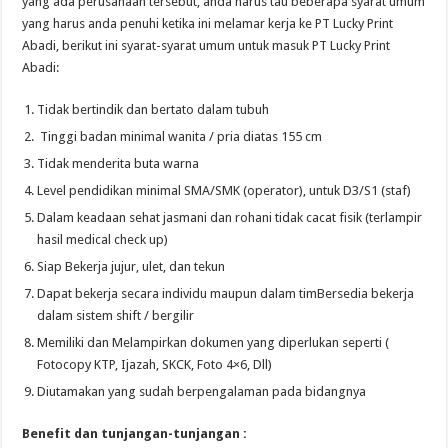
yang ada perusahaan tersebut, anda harus tau beberapa syarat umum
yang harus anda penuhi ketika ini melamar kerja ke PT Lucky Print
Abadi, berikut ini syarat-syarat umum untuk masuk PT Lucky Print
Abadi:
Tidak bertindik dan bertato dalam tubuh
Tinggi badan minimal wanita / pria diatas 155 cm
Tidak menderita buta warna
Level pendidikan minimal SMA/SMK (operator), untuk D3/S1 (staf)
Dalam keadaan sehat jasmani dan rohani tidak cacat fisik (terlampir
hasil medical check up)
Siap Bekerja jujur, ulet, dan tekun
Dapat bekerja secara individu maupun dalam timBersedia bekerja
dalam sistem shift / bergilir
Memiliki dan Melampirkan dokumen yang diperlukan seperti (
Fotocopy KTP, Ijazah, SKCK, Foto 4×6, Dll)
Diutamakan yang sudah berpengalaman pada bidangnya
Benefit dan tunjangan-tunjangan :