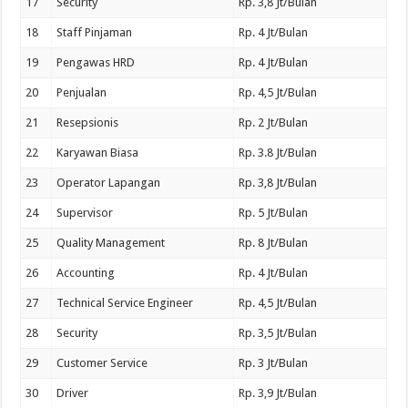
17
Security
Rp. 3,8 Jt/Bulan
18
Staff Pinjaman
Rp. 4 Jt/Bulan
19
Pengawas HRD
Rp. 4 Jt/Bulan
20
Penjualan
Rp. 4,5 Jt/Bulan
21
Resepsionis
Rp. 2 Jt/Bulan
22
Karyawan Biasa
Rp. 3.8 Jt/Bulan
23
Operator Lapangan
Rp. 3,8 Jt/Bulan
24
Supervisor
Rp. 5 Jt/Bulan
25
Quality Management
Rp. 8 Jt/Bulan
26
Accounting
Rp. 4 Jt/Bulan
27
Technical Service Engineer
Rp. 4,5 Jt/Bulan
28
Security
Rp. 3,5 Jt/Bulan
29
Customer Service
Rp. 3 Jt/Bulan
30
Driver
Rp. 3,9 Jt/Bulan