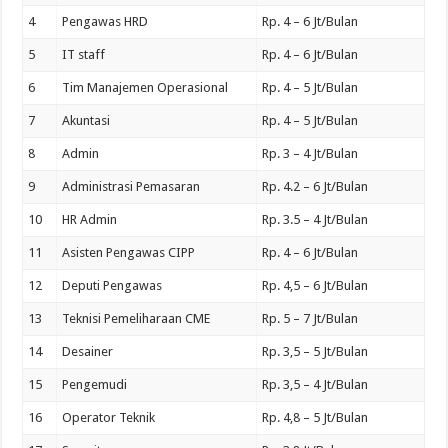
4
Pengawas HRD
Rp. 4 – 6 Jt/Bulan
5
IT staff
Rp. 4 – 6 Jt/Bulan
6
Tim Manajemen Operasional
Rp. 4 – 5 Jt/Bulan
7
Akuntasi
Rp. 4 – 5 Jt/Bulan
8
Admin
Rp. 3 – 4 Jt/Bulan
9
Administrasi Pemasaran
Rp. 4.2 – 6 Jt/Bulan
10
HR Admin
Rp. 3.5 – 4 Jt/Bulan
11
Asisten Pengawas CIPP
Rp. 4 – 6 Jt/Bulan
12
Deputi Pengawas
Rp. 4,5 – 6 Jt/Bulan
13
Teknisi Pemeliharaan CME
Rp. 5 – 7 Jt/Bulan
14
Desainer
Rp. 3,5 – 5 Jt/Bulan
15
Pengemudi
Rp. 3,5 – 4 Jt/Bulan
16
Operator Teknik
Rp. 4,8 – 5 Jt/Bulan