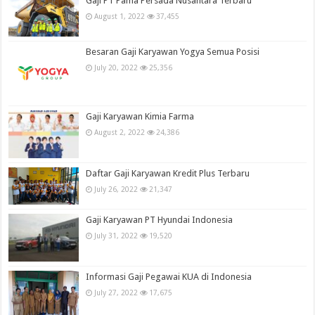
Gaji PT Pama Persada Nusantara Terbaru
August 1, 2022
37,455
Besaran Gaji Karyawan Yogya Semua Posisi
July 20, 2022
25,356
Gaji Karyawan Kimia Farma
August 2, 2022
24,386
Daftar Gaji Karyawan Kredit Plus Terbaru
July 26, 2022
21,347
Gaji Karyawan PT Hyundai Indonesia
July 31, 2022
19,520
Informasi Gaji Pegawai KUA di Indonesia
July 27, 2022
17,675