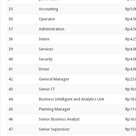
35
Accounting
Rp5.0
36
Operator
Rp4.5
37
Administration
Rp4.5
38
Intern
Rp4.2
39
Services
Rp4.0
40
Security
Rp4.0
41
Driver
Rp4.0
42
General Manager
Rp25.
43
Senior IT
Rp18.
44
Business Intelligent and Analytics Unit
Rp18.
45
Planning Manager
Rp17.
46
Senior Business Analyst
Rp16.
47
Senior Supervisor
Rp15.