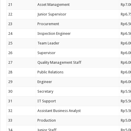
21
Asset Management
Rp7.0
22
Junior Supervisor
Rp6.7
23
Procurement
Rp6.5
24
Inspection Engineer
Rp6.5
25
Team Leader
Rp6.0
26
Supervisor
Rp6.0
27
Quality Management Staff
Rp6.0
28
Public Relations
Rp6.0
29
Engineer
Rp6.0
30
Secretary
Rp5.5
31
IT Support
Rp5.5
32
Assistant Business Analyst
Rp5.5
33
Production
Rp5.0
34
Junior Staff
Rp5.0