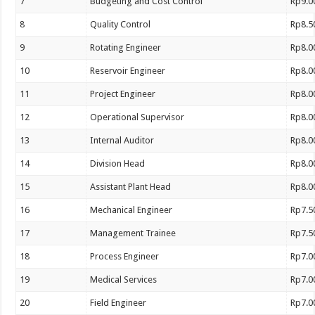
7
Budgeting and Cost Control
Rp9.0
8
Quality Control
Rp8.5
9
Rotating Engineer
Rp8.0
10
Reservoir Engineer
Rp8.0
11
Project Engineer
Rp8.0
12
Operational Supervisor
Rp8.0
13
Internal Auditor
Rp8.0
14
Division Head
Rp8.0
15
Assistant Plant Head
Rp8.0
16
Mechanical Engineer
Rp7.5
17
Management Trainee
Rp7.5
18
Process Engineer
Rp7.0
19
Medical Services
Rp7.0
20
Field Engineer
Rp7.0