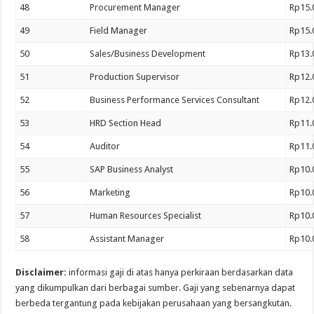
48
Procurement Manager
Rp15.
49
Field Manager
Rp15.
50
Sales/Business Development
Rp13.
51
Production Supervisor
Rp12.
52
Business Performance Services Consultant
Rp12.
53
HRD Section Head
Rp11.
54
Auditor
Rp11.
55
SAP Business Analyst
Rp10.
56
Marketing
Rp10.
57
Human Resources Specialist
Rp10.
58
Assistant Manager
Rp10.
Disclaimer:
informasi gaji di atas hanya perkiraan berdasarkan data
yang dikumpulkan dari berbagai sumber. Gaji yang sebenarnya dapat
berbeda tergantung pada kebijakan perusahaan yang bersangkutan.