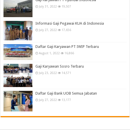
July 31, 2022
19,507
Informasi Gaji Pegawai KUA di Indonesia
July 27, 2022
17,656
Daftar Gaji Karyawan PT IWIP Terbaru
August 1, 2022
16,866
Gaji Karyawan Sosro Terbaru
July 23, 2022
14,571
Daftar Gaji Bank UOB Semua Jabatan
July 27, 2022
13,177