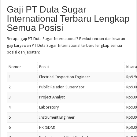
Gaji PT Duta Sugar
International Terbaru Lengkap
Semua Posisi
Berapa gaji PT Duta Sugar International? Berikut rincian dan kisaran
gaji karyawan PT Duta Sugar International terbaru lengkap semua
posisi dan jabatan:
Nomor
Posisi
Kisara
1
Electrical Inspection Engineer
Rp9.5
2
Public Relation Supervisor
Rp9.0
3
Project Analyst
Rp9.0
4
Laboratory
Rp9.0
5
Instrument Engineer
Rp9.0
6
HR (SDM)
Rp9.0