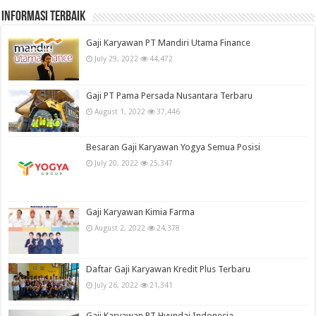
informasi terbaik
Gaji Karyawan PT Mandiri Utama Finance
July 29, 2022
44,472
Gaji PT Pama Persada Nusantara Terbaru
August 1, 2022
37,446
Besaran Gaji Karyawan Yogya Semua Posisi
July 20, 2022
25,347
Gaji Karyawan Kimia Farma
August 2, 2022
24,378
Daftar Gaji Karyawan Kredit Plus Terbaru
July 26, 2022
21,341
Gaji Karyawan PT Hyundai Indonesia