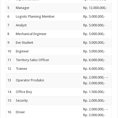
5
Manager
Rp. 12.000.000,-
6
Logistic Planning Member
Rp. 5.000.000,-
7
Analyst
Rp. 5.000.000,-
8
Mechanical Engineer
Rp. 5.000.000,-
9
Eve Student
Rp. 5.000.000,-
10
Engineer
Rp. 5.000.000,-
11
Territory Sales Officer
Rp. 6.000.000,-
12
Trainee
Rp. 6.000.000,-
Rp. 2.000.000,- –
13
Operator Produksi
Rp. 3.000.000,-
14
Office Boy
Rp. 1.500.000,-
15
Security
Rp. 2.000.000,-
Rp. 2.000.000,- –
16
Driver
Rp. 3.000.000,-