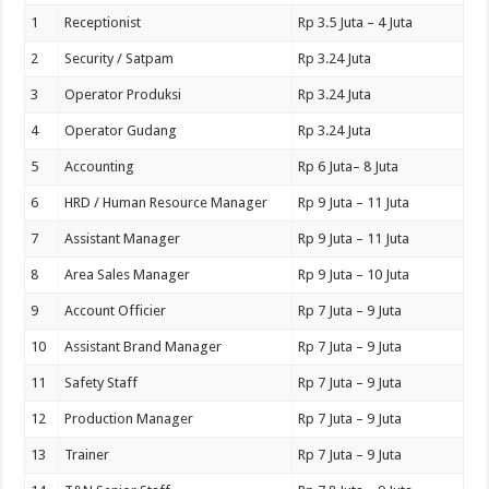
1
Receptionist
Rp 3.5 Juta – 4 Juta
2
Security / Satpam
Rp 3.24 Juta
3
Operator Produksi
Rp 3.24 Juta
4
Operator Gudang
Rp 3.24 Juta
5
Accounting
Rp 6 Juta– 8 Juta
6
HRD / Human Resource Manager
Rp 9 Juta – 11 Juta
7
Assistant Manager
Rp 9 Juta – 11 Juta
8
Area Sales Manager
Rp 9 Juta – 10 Juta
9
Account Officier
Rp 7 Juta – 9 Juta
10
Assistant Brand Manager
Rp 7 Juta – 9 Juta
11
Safety Staff
Rp 7 Juta – 9 Juta
12
Production Manager
Rp 7 Juta – 9 Juta
13
Trainer
Rp 7 Juta – 9 Juta