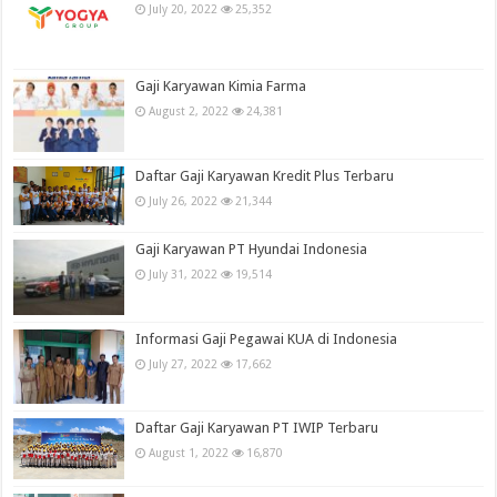
July 20, 2022
25,352
Gaji Karyawan Kimia Farma
August 2, 2022
24,381
Daftar Gaji Karyawan Kredit Plus Terbaru
July 26, 2022
21,344
Gaji Karyawan PT Hyundai Indonesia
July 31, 2022
19,514
Informasi Gaji Pegawai KUA di Indonesia
July 27, 2022
17,662
Daftar Gaji Karyawan PT IWIP Terbaru
August 1, 2022
16,870