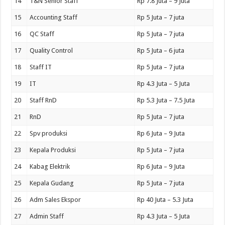
14
T&N Senior Staff
Rp 7.8 Juta – 9 Juta
15
Accounting Staff
Rp 5 Juta – 7 juta
16
QC Staff
Rp 5 Juta – 7 juta
17
Quality Control
Rp 5 Juta – 6 juta
18
Staff IT
Rp 5 Juta – 7 juta
19
IT
Rp 4.3 Juta – 5 Juta
20
Staff RnD
Rp 5.3 Juta – 7.5 Juta
21
RnD
Rp 5 Juta – 7 juta
22
Spv produksi
Rp 6 Juta – 9 Juta
23
Kepala Produksi
Rp 5 Juta – 7 juta
24
Kabag Elektrik
Rp 6 Juta – 9 Juta
25
Kepala Gudang
Rp 5 Juta – 7 juta
26
Adm Sales Ekspor
Rp 40 Juta – 5.3 Juta
27
Admin Staff
Rp 4.3 Juta – 5 Juta