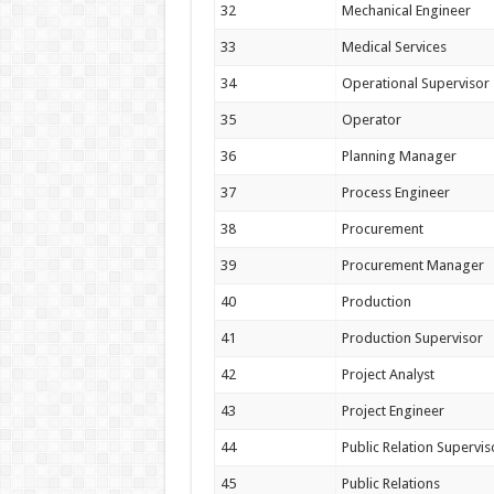
32
Mechanical Engineer
33
Medical Services
34
Operational Supervisor
35
Operator
36
Planning Manager
37
Process Engineer
38
Procurement
39
Procurement Manager
40
Production
41
Production Supervisor
42
Project Analyst
43
Project Engineer
44
Public Relation Supervis
45
Public Relations