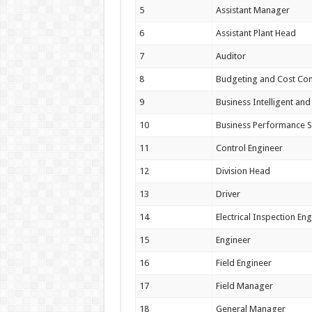
5
Assistant Manager
6
Assistant Plant Head
7
Auditor
8
Budgeting and Cost Con
9
Business Intelligent and 
10
Business Performance S
11
Control Engineer
12
Division Head
13
Driver
14
Electrical Inspection En
15
Engineer
16
Field Engineer
17
Field Manager
18
General Manager