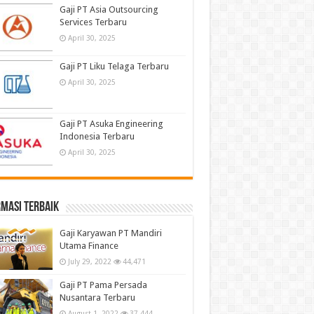
Gaji PT Asia Outsourcing
Services Terbaru
April 30, 2025
Gaji PT Liku Telaga Terbaru
April 30, 2025
Gaji PT Asuka Engineering
Indonesia Terbaru
April 30, 2025
masi terbaik
Gaji Karyawan PT Mandiri
Utama Finance
July 29, 2022
44,471
Gaji PT Pama Persada
Nusantara Terbaru
August 1, 2022
37,444