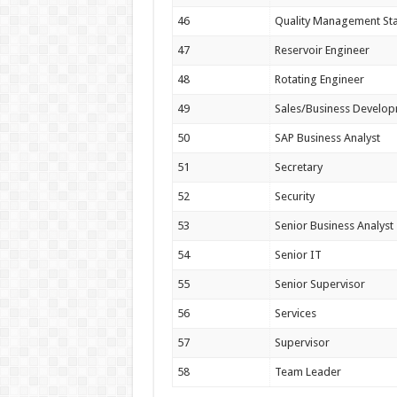
46
Quality Management Sta
47
Reservoir Engineer
48
Rotating Engineer
49
Sales/Business Develo
50
SAP Business Analyst
51
Secretary
52
Security
53
Senior Business Analyst
54
Senior IT
55
Senior Supervisor
56
Services
57
Supervisor
58
Team Leader