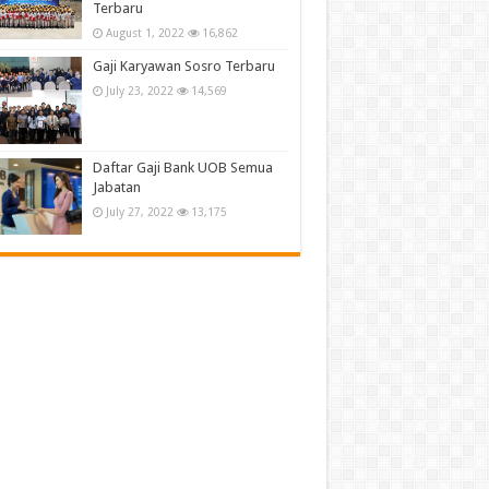
Terbaru
August 1, 2022
16,862
Gaji Karyawan Sosro Terbaru
July 23, 2022
14,569
Daftar Gaji Bank UOB Semua
Jabatan
July 27, 2022
13,175