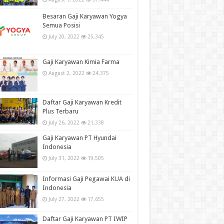
Besaran Gaji Karyawan Yogya
Semua Posisi
July 20, 2022
25,345
Gaji Karyawan Kimia Farma
August 2, 2022
24,375
Daftar Gaji Karyawan Kredit
Plus Terbaru
July 26, 2022
21,338
Gaji Karyawan PT Hyundai
Indonesia
July 31, 2022
19,505
Informasi Gaji Pegawai KUA di
Indonesia
July 27, 2022
17,655
Daftar Gaji Karyawan PT IWIP