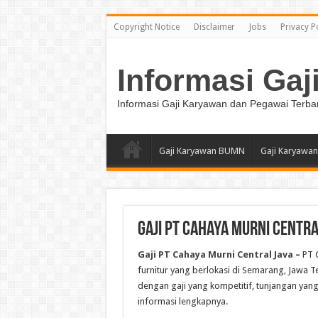
Copyright Notice
Disclaimer
Jobs
Privacy P
Informasi Gaj
Informasi Gaji Karyawan dan Pegawai Terba
Gaji Karyawan BUMN
Gaji Karyawan
Gaji PT Cahaya Murni Centra
Gaji PT Cahaya Murni Central Java
–
PT 
furnitur yang berlokasi di Semarang, Jawa
dengan gaji yang kompetitif, tunjangan yang
informasi lengkapnya.