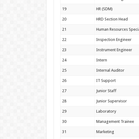
19
HR (SDM)
20
HRD Section Head
21
Human Resources Specia
22
Inspection Engineer
23
Instrument Engineer
24
Intern
25
Internal Auditor
26
IT Support
27
Junior Staff
28
Junior Supervisor
29
Laboratory
30
Management Trainee
31
Marketing