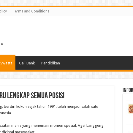
olicy
Terms and Conditions
i
ru
 Swasta
Gaji Bank
Pendidikan
infor
ru Lengkap Semua Posisi
 berdiri kokoh sejak tahun 1991, telah menjadi salah satu
onesia.
lezatan manis yang menemani momen spesial, Agel Langgeng
dicintai masyarakat.