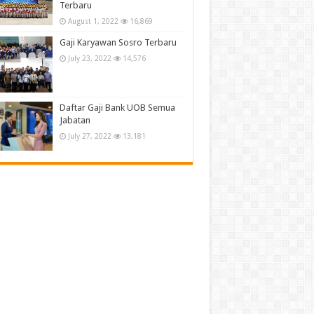
Terbaru
August 1, 2022
16,869
Gaji Karyawan Sosro Terbaru
July 23, 2022
14,576
Daftar Gaji Bank UOB Semua
Jabatan
July 27, 2022
13,181