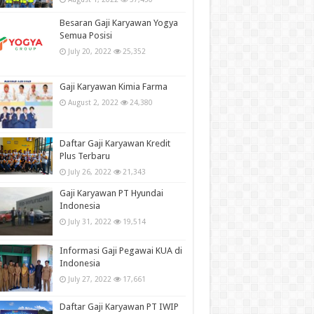
Besaran Gaji Karyawan Yogya
Semua Posisi
July 20, 2022
25,352
Gaji Karyawan Kimia Farma
August 2, 2022
24,380
Daftar Gaji Karyawan Kredit
Plus Terbaru
July 26, 2022
21,343
Gaji Karyawan PT Hyundai
Indonesia
July 31, 2022
19,514
Informasi Gaji Pegawai KUA di
Indonesia
July 27, 2022
17,661
Daftar Gaji Karyawan PT IWIP