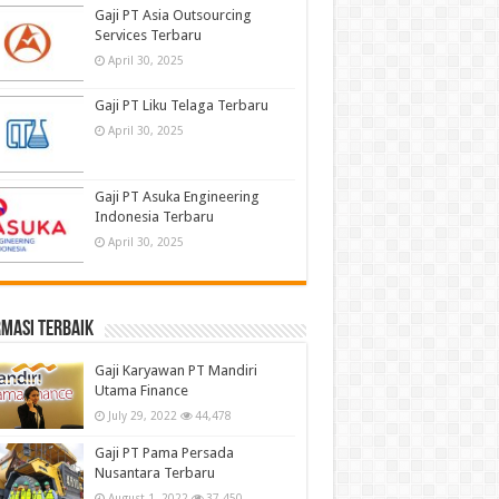
Gaji PT Asia Outsourcing
Services Terbaru
April 30, 2025
Gaji PT Liku Telaga Terbaru
April 30, 2025
Gaji PT Asuka Engineering
Indonesia Terbaru
April 30, 2025
masi terbaik
Gaji Karyawan PT Mandiri
Utama Finance
July 29, 2022
44,478
Gaji PT Pama Persada
Nusantara Terbaru
August 1, 2022
37,450