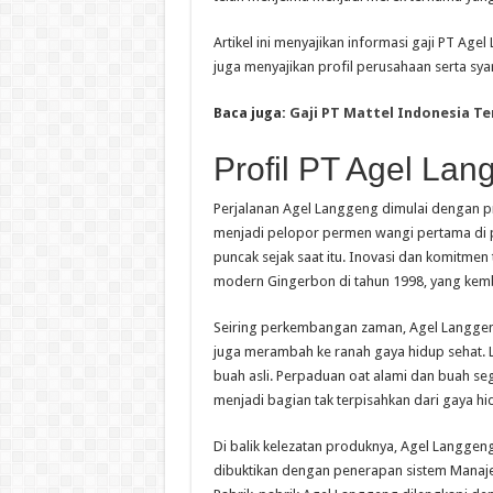
Artikel ini menyajikan informasi gaji PT Age
juga menyajikan profil perusahaan serta sya
Baca juga:
Gaji PT Mattel Indonesia T
Profil PT Agel Lan
Perjalanan Agel Langgeng dimulai dengan p
menjadi pelopor permen wangi pertama di 
puncak sejak saat itu. Inovasi dan komitmen
modern Gingerbon di tahun 1998, yang kemba
Seiring perkembangan zaman, Agel Langgen
juga merambah ke ranah gaya hidup sehat. La
buah asli. Perpaduan oat alami dan buah sega
menjadi bagian tak terpisahkan dari gaya h
Di balik kelezatan produknya, Agel Langgeng
dibuktikan dengan penerapan sistem Manajem