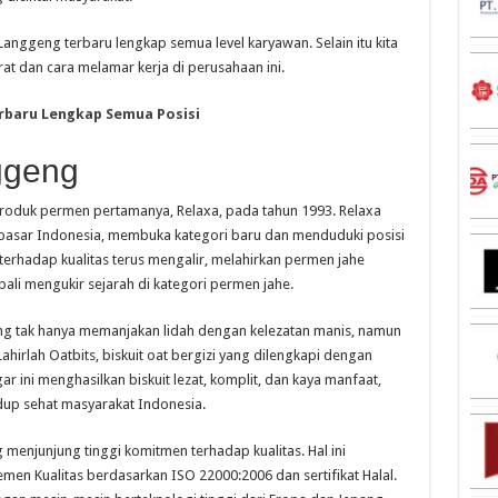
l Langgeng terbaru lengkap semua level karyawan. Selain itu kita
rat dan cara melamar kerja di perusahaan ini.
erbaru Lengkap Semua Posisi
ggeng
roduk permen pertamanya, Relaxa, pada tahun 1993. Relaxa
pasar Indonesia, membuka kategori baru dan menduduki posisi
 terhadap kualitas terus mengalir, melahirkan permen jahe
li mengukir sejarah di kategori permen jahe.
g tak hanya memanjakan lidah dengan kelezatan manis, namun
hirlah Oatbits, biskuit oat bergizi yang dilengkapi dengan
r ini menghasilkan biskuit lezat, komplit, dan kaya manfaat,
idup sehat masyarakat Indonesia.
 menjunjung tinggi komitmen terhadap kualitas. Hal ini
en Kualitas berdasarkan ISO 22000:2006 dan sertifikat Halal.