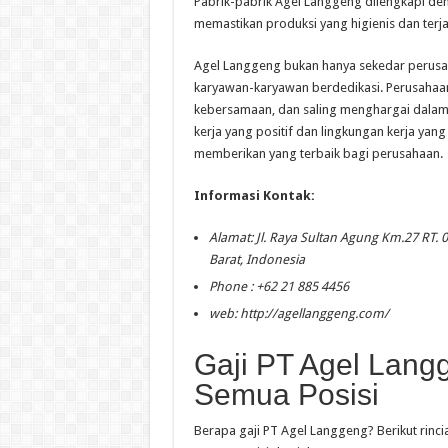
Pabrik-pabrik Agel Langgeng dilengkapi den
memastikan produksi yang higienis dan terj
Agel Langgeng bukan hanya sekedar perusah
karyawan-karyawan berdedikasi. Perusahaan 
kebersamaan, dan saling menghargai dalam s
kerja yang positif dan lingkungan kerja y
memberikan yang terbaik bagi perusahaan.
Informasi Kontak:
Alamat: Jl. Raya Sultan Agung Km.27 RT.
Barat, Indonesia
Phone : +62 21 885 4456
web: http://agellanggeng.com/
Gaji PT Agel Lang
Semua Posisi
Berapa gaji PT Agel Langgeng? Berikut rinc