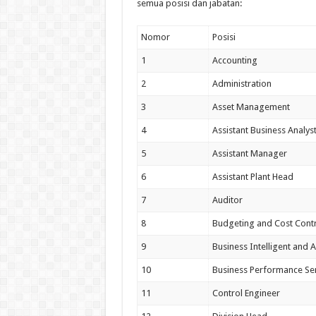
semua posisi dan jabatan:
Nomor
Posisi
1
Accounting
2
Administration
3
Asset Management
4
Assistant Business Analys
5
Assistant Manager
6
Assistant Plant Head
7
Auditor
8
Budgeting and Cost Cont
9
Business Intelligent and A
10
Business Performance Ser
11
Control Engineer