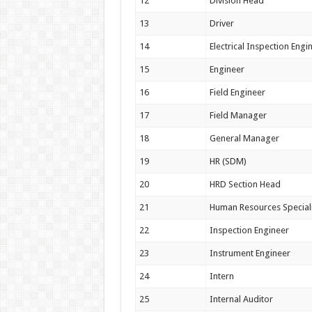
12
Division Head
13
Driver
14
Electrical Inspection Engi
15
Engineer
16
Field Engineer
17
Field Manager
18
General Manager
19
HR (SDM)
20
HRD Section Head
21
Human Resources Speciali
22
Inspection Engineer
23
Instrument Engineer
24
Intern
25
Internal Auditor