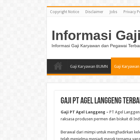
Copyright Notice
Disclaimer
Jobs
Privacy P
Informasi Gaj
Informasi Gaji Karyawan dan Pegawai Terba
Gaji Karyawan BUMN
Gaji Karyawan
Gaji PT Agel Langgeng Terba
Gaji PT Agel Langgeng –
PT Agel Langgeng,
raksasa produsen permen dan biskuit di Ind
Berawal dari mimpi untuk menghadirkan ke
telah menjelma menjadi merek ternama yang 