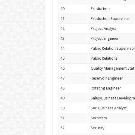
40
Production
41
Production Supervisor
42
Project Analyst
43
Project Engineer
44
Public Relation Superviso
45
Public Relations
46
Quality Management Staf
47
Reservoir Engineer
48
Rotating Engineer
49
Sales/Business Developm
50
SAP Business Analyst
51
Secretary
52
Security