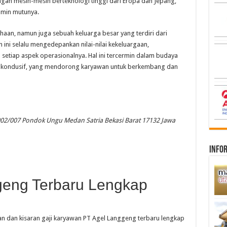
gan mesin-mesin berteknologi tinggi dari Eropa dan Jepang,
amin mutunya.
aan, namun juga sebuah keluarga besar yang terdiri dari
ini selalu mengedepankan nilai-nilai kekeluargaan,
etiap aspek operasionalnya. Hal ini tercermin dalam budaya
ang kondusif, yang mendorong karyawan untuk berkembang dan
 002/007 Pondok Ungu Medan Satria Bekasi Barat 17132 Jawa
infor
geng Terbaru Lengkap
ian dan kisaran gaji karyawan PT Agel Langgeng terbaru lengkap